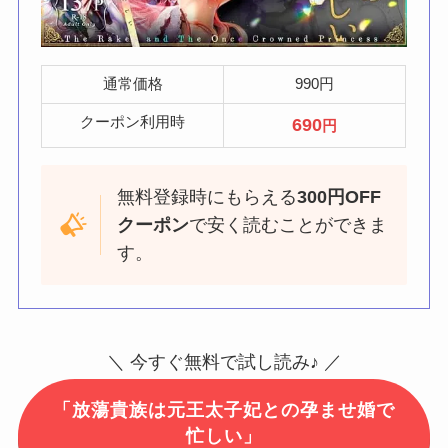
通常価格
990円
クーポン利用時
690
円
無料登録時にもらえる
300円OFF
クーポン
で安く読むことができま
す。
＼ 今すぐ無料で試し読み♪ ／
「放蕩貴族は元王太子妃との孕ませ婚で
忙しい」