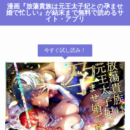
漫画『放蕩貴族は元王太子妃との孕ませ
婚で忙しい』が結末まで無料で読めるサ
イト・アプリ
今すぐ試し読み！