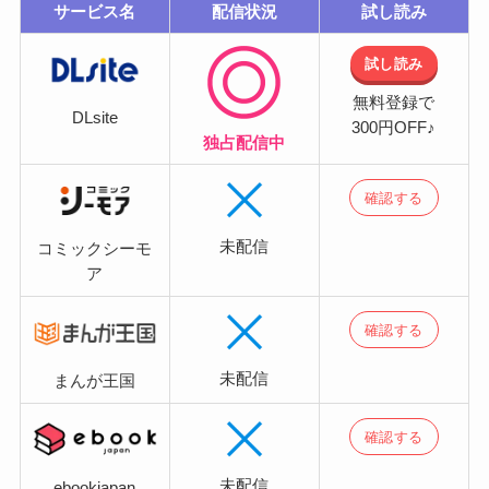
サービス名
配信状況
試し読み
試し読み
無料登録で
DLsite
300円OFF♪
独占配信中
確認する
未配信
コミックシーモ
ア
確認する
未配信
まんが王国
確認する
未配信
ebookjapan