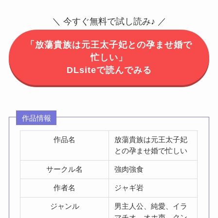
＼ 今すぐ無料で試し読み♪ ／
「放蕩貴族は元王太子妃との孕ませ婚で
忙しい」
DLsiteで読んでみる
作品情報
作品名
放蕩貴族は元王太子妃
との孕ませ婚で忙しい
サークル名
強肉強食
作者名
ジャギ岩
ジャンル
男主人公、純愛、イラ
マチオ、オホ声、クン