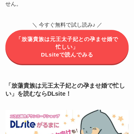
せん。
＼ 今すぐ無料で試し読み♪ ／
「放蕩貴族は元王太子妃との孕ませ婚で
忙しい」
DLsiteで読んでみる
「放蕩貴族は元王太子妃との孕ませ婚で忙し
い」を読むならDLsite！