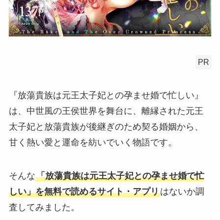
PR
『放蕩貴族は元王太子妃との孕ませ婚で忙しい』
は、中世風の王侯世界を舞台に、離縁された元王
太子妃と放蕩貴族が後継ぎのため契る婚姻から、
甘く熱い愛と運命を紡いでいく物語です。
そんな
「放蕩貴族は元王太子妃との孕ませ婚で忙
しい」を無料で読めるサイト・アプリ
はないか調
査してみました。